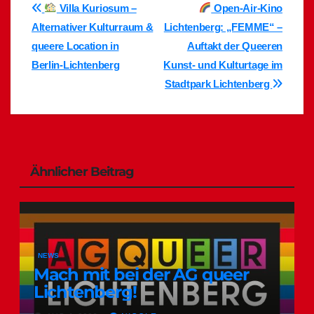
Beitragsnavigation
Villa Kuriosum –
Open-Air-Kino
Alternativer Kulturraum &
Lichtenberg: „FEMME“ –
queere Location in
Auftakt der Queeren
Berlin‑Lichtenberg
Kunst- und Kulturtage im
Stadtpark Lichtenberg
Ähnlicher Beitrag
NEWS
Mach mit bei der AG queer
Lichtenberg!