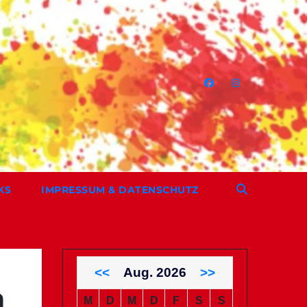
KS
IMPRESSUM & DATENSCHUTZ
<<
Aug. 2026
>>
m
M
D
M
D
F
S
S