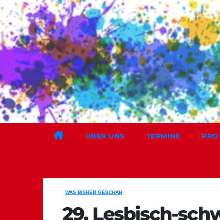
Zum
Inhalt
springen
ÜBER UNS
TERMINE
PRO
WAS BISHER GESCHAH
29. Lesbisch-schw