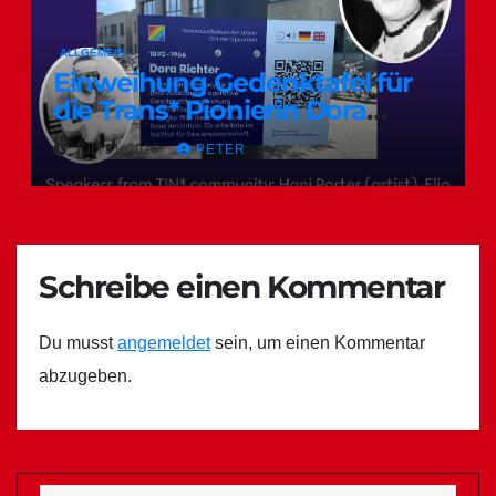
ALLGEMEIN
Einweihung Gedenktafel für
die Trans* Pionierin Dora
Richter
JULI 31, 2026
PETER
Schreibe einen Kommentar
Du musst
angemeldet
sein, um einen Kommentar
abzugeben.