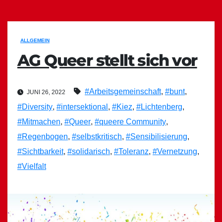
ALLGEMEIN
AG Queer stellt sich vor
#Arbeitsgemeinschaft
,
#bunt
,
JUNI 26, 2022
#Diversity
,
#intersektional
,
#Kiez
,
#Lichtenberg
,
#Mitmachen
,
#Queer
,
#queere Community
,
#Regenbogen
,
#selbstkritisch
,
#Sensibilisierung
,
#Sichtbarkeit
,
#solidarisch
,
#Toleranz
,
#Vernetzung
,
#Vielfalt