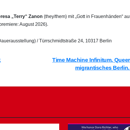
resa „Terry“ Zanon
(they/them) mit „Gott in Frauenhänden“ au
premiere: August 2026).
Dauerausstellung) / Türrschmidtstraße 24, 10317 Berlin
k
Time Machine Infinitum. Quee
migrantisches Berlin