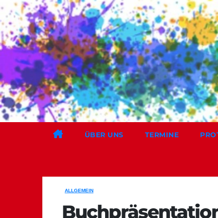
Zum
Inhalt
springen
ÜBER UNS
TERMINE
PRO
ALLGEMEIN
Buchpräsentation