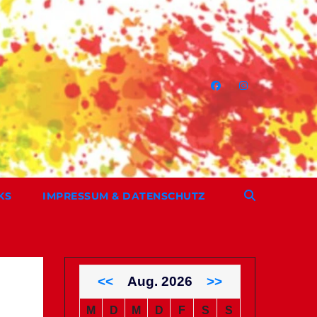
KS
IMPRESSUM & DATENSCHUTZ
<<
Aug. 2026
>>
M
D
M
D
F
S
S