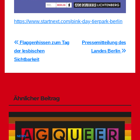
https://www.startnext.com/pink-day-tierpark-berlin
Beitragsnavigation
Flaggenhissen zum Tag
Pressemitteilung des
der lesbischen
Landes Berlin
Sichtbarkeit
Ähnlicher Beitrag
NEWS