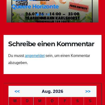
ALLGEMEIN
NEWS
Queere Horizonte
JULI 5, 2026
PETER
Schreibe einen Kommentar
Du musst
angemeldet
sein, um einen Kommentar
abzugeben.
<<
Aug. 2026
>>
M
D
M
D
F
S
S