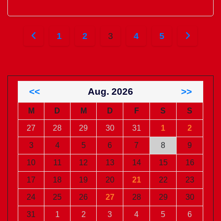
Seitennummerierung
1
2
3
4
5
der
Beiträge
<<
Aug. 2026
>>
M
D
M
D
F
S
S
27
28
29
30
31
1
2
3
4
5
6
7
8
9
10
11
12
13
14
15
16
17
18
19
20
21
22
23
24
25
26
27
28
29
30
31
1
2
3
4
5
6