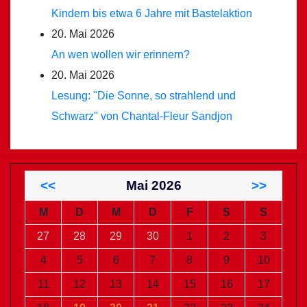
Kindern bis etwa 6 Jahre mit Bastelaktion
20. Mai 2026
An wen wollen wir erinnern?
20. Mai 2026
Lesung: "Die Sonne, so strahlend und
Schwarz" von Chantal-Fleur Sandjon
<<
Mai 2026
>>
M
D
M
D
F
S
S
27
28
29
30
1
2
3
4
5
6
7
8
9
10
11
12
13
14
15
16
17